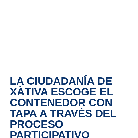
Inici
Informació
Illes de
Blog
Cont
de servei
contenidors
LA CIUDADANÍA DE
XÀTIVA ESCOGE EL
CONTENEDOR CON
TAPA A TRAVÉS DEL
PROCESO
PARTICIPATIVO