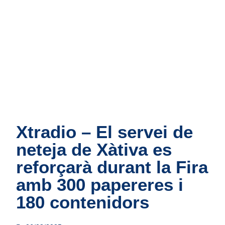
Inici
Informació
Illes de
Blog
Cont
de servei
contenidors
Xtradio – El servei de
neteja de Xàtiva es
reforçarà durant la Fira
amb 300 papereres i
180 contenidors