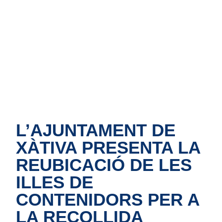
Inici
Informació
Illes de
Blog
Cont
de servei
contenidors
L’AJUNTAMENT DE
XÀTIVA PRESENTA LA
REUBICACIÓ DE LES
ILLES DE
CONTENIDORS PER A
LA RECOLLIDA