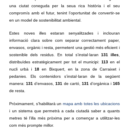
una ciutat coneguda per la seua rica història i el seu
compromís amb el futur, tenint l’oportunitat de convertir-se
en un model de sostenibilitat ambiental.
Estes noves illes estaran senyalitzades i inclouran
informació clara sobre com separar correctament paper,
envasos, orgànic i resta, permetent una gestió més eficient i
sostenible dels residus. En total s’instal·laran
131 illes
,
distribuïdes estratègicament per tot el municipi:
113
en el
nucli urbà i
18
en Bixquert, en la zona de Carraixet i
pedanies. Els contenidors s’instal·laran de la següent
manera:
131
d’envasos,
131
de cartó,
131
d’orgànica i
165
de resta.
Pròximament, s’habilitarà un
mapa amb totes les ubicacions
i un sistema que permetrà a cada ciutadà saber a quants
metres té l’illa més pròxima per a començar a utilitzar-les
com més prompte millor.