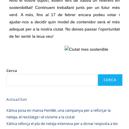
Amb el vostre suport, estem fent de Xàtiva un referent en
sostenibilitat! Continuem treballant junts per un futur més
verd. A més, fins al 17 de febrer encara podeu votar i
ajudar-nos a decidir quin model de contenidor serà el més
adequat per a la nostra ciutat. No deixes passar l’oportunitat
de fer sentir la teua veu!
Cerca
CERCA
Actualitat
Xàtiva posa en marxa FemBé, una campanya per a reforçar la
neteja, el reciclatge i el civisme a la ciutat
Xàtiva reforça el pla de neteja intensiva per a donar resposta a les