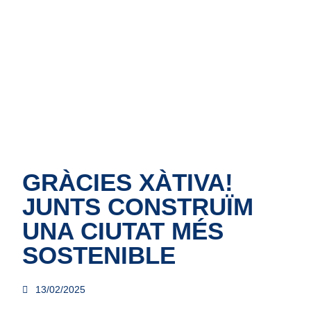
Inici
Informació
Illes de
Blog
Cont
de servei
contenidors
GRÀCIES XÀTIVA!
JUNTS CONSTRUÏM
UNA CIUTAT MÉS
SOSTENIBLE
13/02/2025