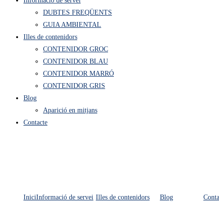
Informació de servei
DUBTES FREQÜENTS
GUIA AMBIENTAL
Illes de contenidors
CONTENIDOR GROC
CONTENIDOR BLAU
CONTENIDOR MARRÓ
CONTENIDOR GRIS
Blog
Aparició en mitjans
Contacte
Inici
Informació de servei
Illes de contenidors
Blog
Conta