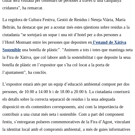
ciutat serà visitada per centenars de persones a través d’una campanya
cridanera”, ha remarcat.
La regidora de Cultura Festiva, Gestió de Residus i Neteja Viària, María
Beltrán, ha destacat que per a acostar més estes qüestions sobre residus a la
ciutadania “se sortejarà un sopar i una nit d’hotel per a dos persones a
l’Hotel Montsant entre les persones que depositen en
l’estand de Xàtiva
Sostenible
una botella de plàstic”. “Animem a tots i totes que mantinga neta
la Fira de Xàtiva, que col·labore amb la sostenibilitat i que deposite la seua
botella de plàstic en l’expositor que s’ha col·locat a la porta de
l’ajuntament”, ha conclòs.
L’expositor estarà atés per un equip d’educació ambiental compost per dos
persones, de 10.00 a 14.00 h i de 18.00 a 20.00 h. La ciutadania coneixerà
els detalls sobre la correcta separació de residus i la seua adequada
disposició en els contenidors corresponents, així com la importància de
contribuir a una ciutat més neta i sostenible. Com a part del component
festiu, s’entregaran polseres commemoratives de la Fira d’Agost, vinculant
la identitat local amb el compromís ambiental, a més de guies informatives