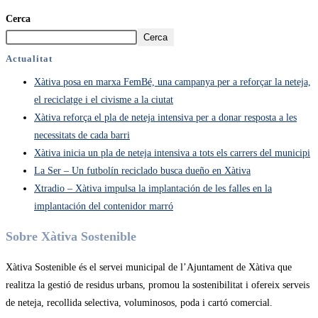
Cerca
Cerca
Actualitat
Xàtiva posa en marxa FemBé, una campanya per a reforçar la neteja,
el reciclatge i el civisme a la ciutat
Xàtiva reforça el pla de neteja intensiva per a donar resposta a les
necessitats de cada barri
Xàtiva inicia un pla de neteja intensiva a tots els carrers del municipi
La Ser – Un futbolín reciclado busca dueño en Xàtiva
Xtradio – Xàtiva impulsa la implantación de les falles en la
implantación del contenidor marró
Sobre Xàtiva Sostenible
Xàtiva Sostenible és el servei municipal de l’Ajuntament de Xàtiva que
realitza la gestió de residus urbans, promou la sostenibilitat i ofereix serveis
de neteja, recollida selectiva, voluminosos, poda i cartó comercial.